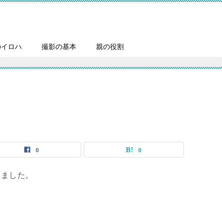
のイロハ
撮影の基本
親の役割
0
0
しました。