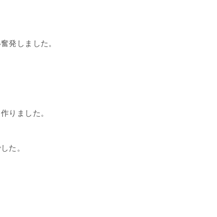
し
い奮発しました。
り作りました。
でした。