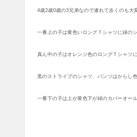
4歳2歳0歳の3兄弟なので連れて歩くのも
一番上の子は黄色いロングＴシャツに緑の
真ん中の子はオレンジ色のロングＴシャツ
黒のストライプのシャツ、パンツはからし
一番下の子は上が黄色下が緑のカバーオー