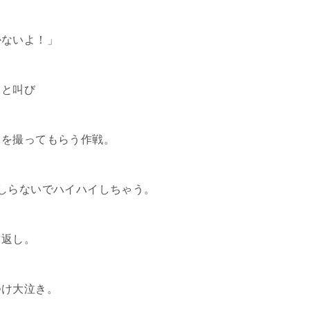
かないよ！」
」と叫び
ラを撮ってもらう作戦。
しらないでハイハイしちゃう。
り返し。
つけ大泣き。