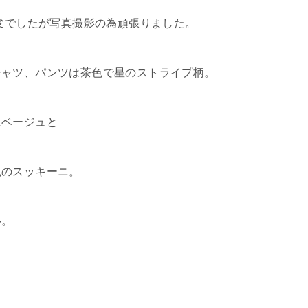
大変でしたが写真撮影の為頑張りました。
シャツ、パンツは茶色で星のストライプ柄。
にベージュと
色のスッキーニ。
ル。